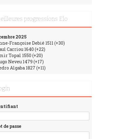
eilleures progressions Elo
cembre 2025
Anne-Françoise Debié 1511 (+30)
aul Carriou 1640 (+22)
Emir Topal 1550 (+20)
Hugo Neveu 1479 (+17)
edro Algaba 1827 (+11)
ogin
entifiant
t de passe