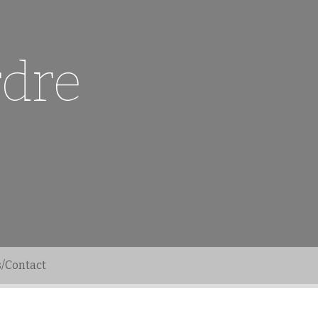
rdre
s/Contact