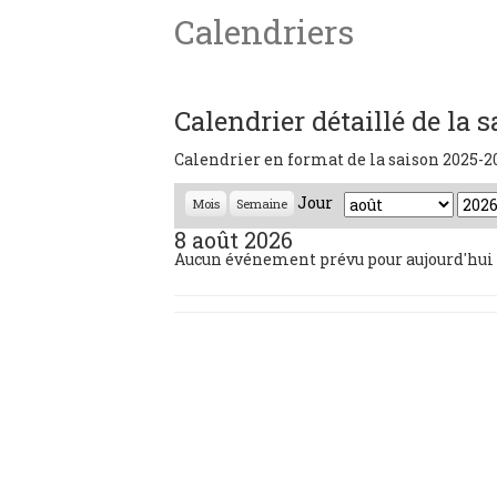
Calendriers
Calendrier détaillé de la 
Calendrier en format de la saison 2025-
Jour
M
A
Mois
Semaine
o
n
8 août 2026
i
n
Aucun événement prévu pour aujourd'hui 
s
é
:
e
: