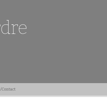
rdre
s/Contact