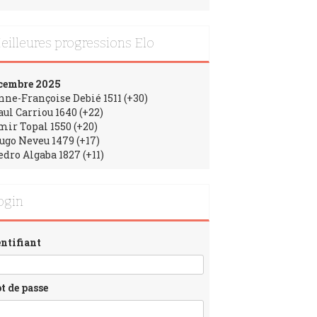
eilleures progressions Elo
cembre 2025
Anne-Françoise Debié 1511 (+30)
aul Carriou 1640 (+22)
Emir Topal 1550 (+20)
Hugo Neveu 1479 (+17)
edro Algaba 1827 (+11)
ogin
entifiant
t de passe